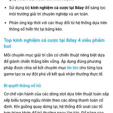
Sử dụng bộ
kinh nghiệm cá cược tại 8day
để sàng lọc
môi trường giải trí chuyên nghiệp và an toàn.
Phản ứng kịp thời với các thay đổi từ hệ thống dựa trên
thông số hiển thị tại bảng kèo.
Top kinh nghiệm cá cược tại 8day 4 siêu phẩm
hot
Mỗi chuyên mục giải trí cần có chiến thuật riêng biệt dựa
để giành chiến thắng bền vững. Áp dụng đúng phương
pháp được chia sẻ bởi chuyên mục
tin tức
cho từng tựa
game tạo ra sự đột phá về kết quả nhận thưởng thực tế.
Bí quyết thắng nổ hũ
Cơ chế vận hành của các dòng slot dựa trên thuật toán sắp
xếp biểu tượng ngẫu nhiên theo các dòng thanh toán cố
định. Khi guồng quay dừng lại, hệ thống đối soát các tổ
hợp trùng khớp để trả thưởng ngay lập tức. Để nâng cao