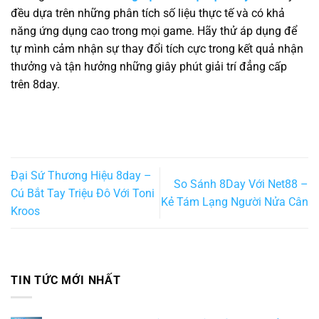
đều dựa trên những phân tích số liệu thực tế và có khả
năng ứng dụng cao trong mọi game. Hãy thử áp dụng để
tự mình cảm nhận sự thay đổi tích cực trong kết quả nhận
thưởng và tận hưởng những giây phút giải trí đẳng cấp
trên 8day.
Đại Sứ Thương Hiệu 8day –
So Sánh 8Day Với Net88 –
Cú Bắt Tay Triệu Đô Với Toni
Kẻ Tám Lạng Người Nửa Cân
Kroos
TIN TỨC MỚI NHẤT