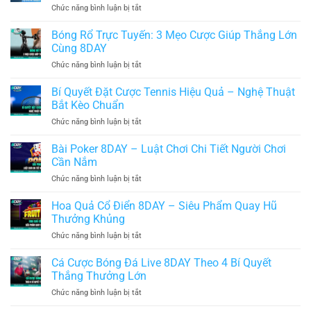
Thủ
Chức năng bình luận bị tắt
ở
8day
Chia
Quên
–
Sẻ
Mật
Bóng Rổ Trực Tuyến: 3 Mẹo Cược Giúp Thắng Lớn
Cú
Miễn
Khẩu
Bắt
Cùng 8DAY
Phí
8day
Tay
Chức năng bình luận bị tắt
ở
–
Triệu
Bóng
Hướng
Đô
Rổ
Bí Quyết Đặt Cược Tennis Hiệu Quả – Nghệ Thuật
Dẫn
Với
Trực
Xử
Bắt Kèo Chuẩn
Toni
Tuyến:
Lý
Kroos
Chức năng bình luận bị tắt
ở
3
Nhanh
Bí
Mẹo
Cho
Quyết
Bài Poker 8DAY – Luật Chơi Chi Tiết Người Chơi
Cược
Tân
Đặt
Giúp
Cần Nắm
Binh
Cược
Thắng
Chức năng bình luận bị tắt
ở
Tennis
Lớn
Bài
Hiệu
Cùng
Poker
Hoa Quả Cổ Điển 8DAY – Siêu Phẩm Quay Hũ
Quả
8DAY
8DAY
–
Thưởng Khủng
–
Nghệ
Chức năng bình luận bị tắt
ở
Luật
Thuật
Hoa
Chơi
Bắt
Quả
Cá Cược Bóng Đá Live 8DAY Theo 4 Bí Quyết
Chi
Kèo
Cổ
Tiết
Thắng Thưởng Lớn
Chuẩn
Điển
Người
Chức năng bình luận bị tắt
ở
8DAY
Chơi
Cá
–
Cần