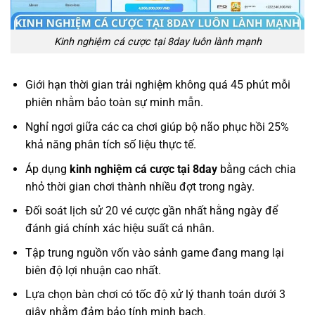
Kinh nghiệm cá cược tại 8day luôn lành mạnh
Giới hạn thời gian trải nghiệm không quá 45 phút mỗi
phiên nhằm bảo toàn sự minh mẫn.
Nghỉ ngơi giữa các ca chơi giúp bộ não phục hồi 25%
khả năng phân tích số liệu thực tế.
Áp dụng
kinh nghiệm cá cược tại 8day
bằng cách chia
nhỏ thời gian chơi thành nhiều đợt trong ngày.
Đối soát lịch sử 20 vé cược gần nhất hằng ngày để
đánh giá chính xác hiệu suất cá nhân.
Tập trung nguồn vốn vào sảnh game đang mang lại
biên độ lợi nhuận cao nhất.
Lựa chọn bàn chơi có tốc độ xử lý thanh toán dưới 3
giây nhằm đảm bảo tính minh bạch.