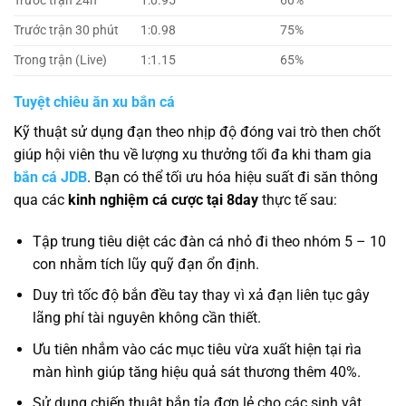
Trước trận 24h
1:0.95
60%
Trước trận 30 phút
1:0.98
75%
Trong trận (Live)
1:1.15
65%
Tuyệt chiêu ăn xu bắn cá
Kỹ thuật sử dụng đạn theo nhịp độ đóng vai trò then chốt
giúp hội viên thu về lượng xu thưởng tối đa khi tham gia
bắn cá JDB
. Bạn có thể tối ưu hóa hiệu suất đi săn thông
qua các
kinh nghiệm cá cược tại 8day
thực tế sau:
Tập trung tiêu diệt các đàn cá nhỏ đi theo nhóm 5 – 10
con nhằm tích lũy quỹ đạn ổn định.
Duy trì tốc độ bắn đều tay thay vì xả đạn liên tục gây
lãng phí tài nguyên không cần thiết.
Ưu tiên nhắm vào các mục tiêu vừa xuất hiện tại rìa
màn hình giúp tăng hiệu quả sát thương thêm 40%.
Sử dụng chiến thuật bắn tỉa đơn lẻ cho các sinh vật