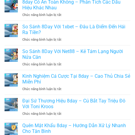
8day Có An Toàn Không – Phân Tích Các Dấu
Hiệu Khác Nhau
Chức năng bình luận bị tắt
ở
8day
Có
So Sánh 8Day Với 1xbet – Đâu Là Điểm Đến Hái
An
Ra Tiền?
Toàn
Chức năng bình luận bị tắt
ở
Không
So
–
Sánh
So Sánh 8Day Với Net88 – Kẻ Tám Lạng Người
Phân
8Day
Tích
Nửa Cân
Với
Các
Chức năng bình luận bị tắt
ở
1xbet
Dấu
So
–
Hiệu
Sánh
Kinh Nghiệm Cá Cược Tại 8day – Cao Thủ Chia Sẻ
Đâu
Khác
8Day
Là
Miễn Phí
Nhau
Với
Điểm
Chức năng bình luận bị tắt
ở
Net88
Đến
Kinh
–
Hái
Nghiệm
Đại Sứ Thương Hiệu 8day – Cú Bắt Tay Triệu Đô
Kẻ
Ra
Cá
Tám
Với Toni Kroos
Tiền?
Cược
Lạng
Chức năng bình luận bị tắt
ở
Tại
Người
Đại
8day
Nửa
Sứ
Quên Mật Khẩu 8day – Hướng Dẫn Xử Lý Nhanh
–
Cân
Thương
Cao
Cho Tân Binh
Hiệu