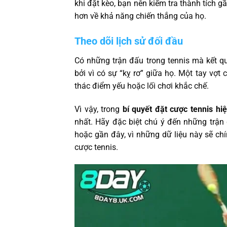
khi đặt kèo, bạn nên kiểm tra thành tích g
hơn về khả năng chiến thắng của họ.
Theo dõi lịch sử đối đầu
Có những trận đấu trong tennis mà kết 
bởi vì có sự “kỵ rơ” giữa họ. Một tay vợt
thác điểm yếu hoặc lối chơi khắc chế.
Vì vậy, trong
bí quyết đặt cược tennis hi
nhất. Hãy đặc biệt chú ý đến những trận 
hoặc gần đây, vì những dữ liệu này sẽ ch
cược tennis.