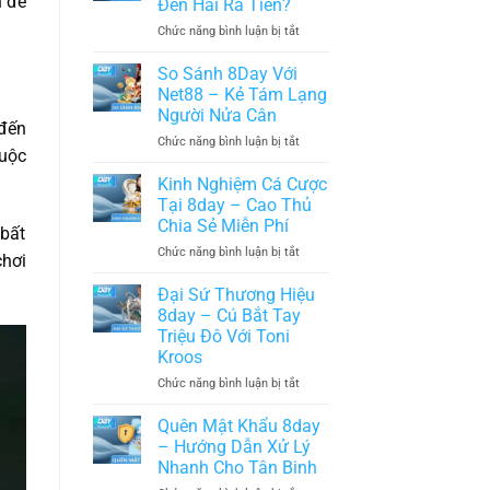
h để
Đến Hái Ra Tiền?
Không
Chức năng bình luận bị tắt
ở
–
So
Phân
Sánh
Tích
So Sánh 8Day Với
8Day
Các
Net88 – Kẻ Tám Lạng
Với
Dấu
Người Nửa Cân
1xbet
Hiệu
 đến
Chức năng bình luận bị tắt
ở
–
Khác
huộc
So
Đâu
Nhau
Sánh
Là
Kinh Nghiệm Cá Cược
8Day
Điểm
Tại 8day – Cao Thủ
Với
Đến
Chia Sẻ Miễn Phí
 bất
Net88
Hái
Chức năng bình luận bị tắt
ở
–
Ra
chơi
Kinh
Kẻ
Tiền?
Nghiệm
Tám
Đại Sứ Thương Hiệu
Cá
Lạng
8day – Cú Bắt Tay
Cược
Người
Triệu Đô Với Toni
Tại
Nửa
Kroos
8day
Cân
–
Chức năng bình luận bị tắt
ở
Cao
Đại
Thủ
Sứ
Quên Mật Khẩu 8day
Chia
Thương
– Hướng Dẫn Xử Lý
Sẻ
Hiệu
Nhanh Cho Tân Binh
Miễn
8day