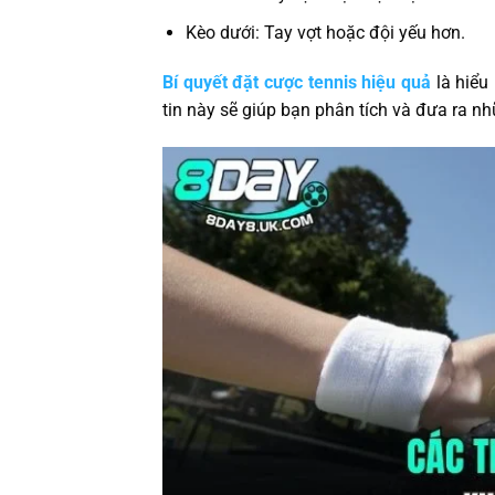
Kèo dưới: Tay vợt hoặc đội yếu hơn.
Bí quyết đặt cược tennis hiệu quả
là hiểu
tin này sẽ giúp bạn phân tích và đưa ra n