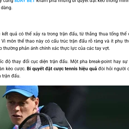
ãy cùng
8DAY BET
khám phá những bí quyết đặt kèo thông min
 dàng.
kết quả có thể xảy ra trong trận đấu, từ thắng thua tổng thể
 Vì môn thể thao này có cấu trúc trận đấu rõ ràng và ít phụ t
èo thường phản ánh chính xác thực lực của các tay vợt.
ốc độ thay đổi cục diện trận đấu. Một pha break-point hay sự
oàn kèo cược.
Bí quyết đặt cược tennis hiệu quả
đòi hỏi người 
h trận đấu.