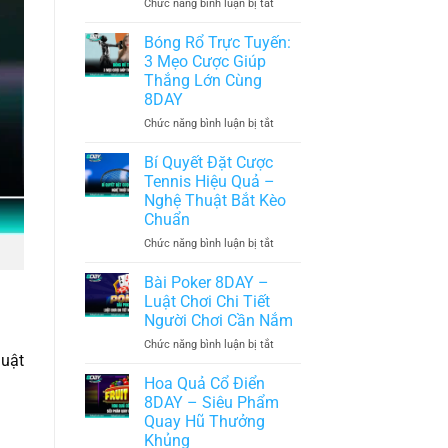
Chức năng bình luận bị tắt
Phí
ở
–
Quên
Cú
Mật
Bắt
Bóng Rổ Trực Tuyến:
Khẩu
Tay
3 Mẹo Cược Giúp
8day
Triệu
Thắng Lớn Cùng
–
Đô
8DAY
Hướng
Với
Dẫn
Chức năng bình luận bị tắt
Toni
ở
Xử
Kroos
Bóng
Lý
Rổ
Bí Quyết Đặt Cược
Nhanh
Trực
Tennis Hiệu Quả –
Cho
Tuyến:
Nghệ Thuật Bắt Kèo
Tân
3
Chuẩn
Binh
Mẹo
Cược
Chức năng bình luận bị tắt
ở
Giúp
Bí
Thắng
Quyết
Bài Poker 8DAY –
Lớn
Đặt
Luật Chơi Chi Tiết
Cùng
Cược
Người Chơi Cần Nắm
8DAY
Tennis
Chức năng bình luận bị tắt
ở
Hiệu
luật
Bài
Quả
Poker
–
Hoa Quả Cổ Điển
8DAY
Nghệ
8DAY – Siêu Phẩm
–
Thuật
Quay Hũ Thưởng
Luật
Bắt
Khủng
Chơi
Kèo