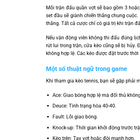
Mỗi trận đấu quần vợt sẽ bao gồm 3 hoặc 5 
set đầu sẽ giành chiến thắng chung cuộc. C
thắng. Tất cả cược chỉ có giá trị khi trận 
Nếu vận động viên không thi đấu đúng lịch,
rút lui trong trận, cửa kèo cũng sẽ bị hủy
không hợp lệ. Các kèo được đặt trước thời 
Một số thuật ngữ trong game
Khi tham gia kèo tennis, bạn sẽ gặp phải 
Ace: Giao bóng hợp lệ mà đối thủ không
Deuce: Tình trạng hòa 40-40.
Fault: Lỗi giao bóng.
Knock-up: Thời gian khởi động trước tr
Kèo trên: Tay vợt hoặc đội mạnh hơn.