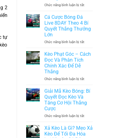
Chi
Chức năng bình luận bị tắt
Chuẩn
ở
ng 2
Tiết
Hoa
hiến
Người
Quả
Cá Cược Bóng Đá
Chơi
Cổ
Live 8DAY Theo 4 Bí
Cần
Điển
Quyết Thắng Thưởng
Nắm
8DAY
Lớn
c tự
–
Siêu
Chức năng bình luận bị tắt
ở
 kèo
Phẩm
Cá
Quay
Cược
Kèo Phạt Góc – Cách
Hũ
Bóng
Đọc Và Phân Tích
Thưởng
Đá
Chính Xác Để Dễ
Khủng
Live
Thắng
8DAY
Theo
Chức năng bình luận bị tắt
ở
4
Kèo
Bí
Phạt
Giải Mã Kèo Bóng: Bí
Quyết
Góc
Quyết Đọc Kèo Và
Thắng
–
Tăng Cơ Hội Thắng
Thưởng
Cách
Cược
Lớn
Đọc
Và
Chức năng bình luận bị tắt
ở
Phân
Giải
Tích
Mã
Xả Kèo Là Gì? Mẹo Xả
Chính
Kèo
Kèo Để Tối Đa Hóa
Xác
Bóng: