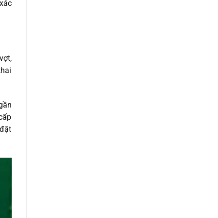
 xác
vợt,
khai
 gần
 cấp
 đặt