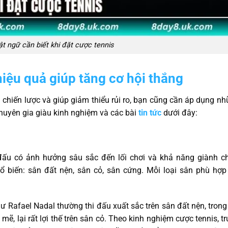
t ngữ cần biết khi đặt cược tennis
hiệu quả giúp tăng cơ hội thắng
i chiến lược và giúp giảm thiểu rủi ro, bạn cũng cần áp dụng n
huyên gia giàu kinh nghiệm và các bài
tin tức
dưới đây:
 đấu có ảnh hưởng sâu sắc đến lối chơi và khả năng giành c
ổ biến: sân đất nện, sân cỏ, sân cứng. Mỗi loại sân phù hợp
hư Rafael Nadal thường thi đấu xuất sắc trên sân đất nện, trong
mẽ, lại rất lợi thế trên sân cỏ. Theo kinh nghiệm cược tennis, t