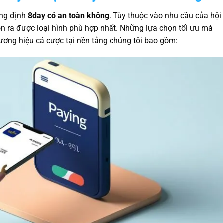
ẳng định
8day có an toàn không
. Tùy thuộc vào nhu cầu của hội
ọn ra được loại hình phù hợp nhất. Những lựa chọn tối ưu mà
hương hiệu cá cược tại nền tảng chúng tôi bao gồm: