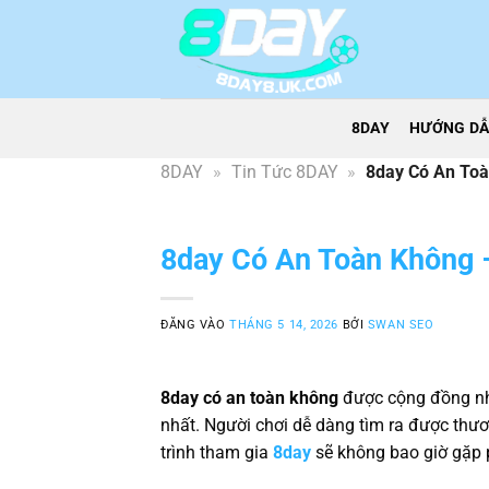
Bỏ
qua
nội
dung
8DAY
HƯỚNG D
8DAY
»
Tin Tức 8DAY
»
8day Có An Toà
8day Có An Toàn Không 
ĐĂNG VÀO
THÁNG 5 14, 2026
BỞI
SWAN SEO
8day có an toàn không
được cộng đồng nhắ
nhất. Người chơi dễ dàng tìm ra được thươ
trình tham gia
8day
sẽ không bao giờ gặp p