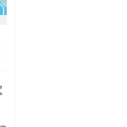
.
ày
àn
nên