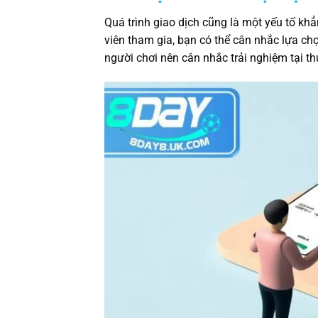
Quá trình giao dịch cũng là một yếu tố kh
viên tham gia, bạn có thể cân nhắc lựa ch
người chơi nên cân nhắc trải nghiệm tại t