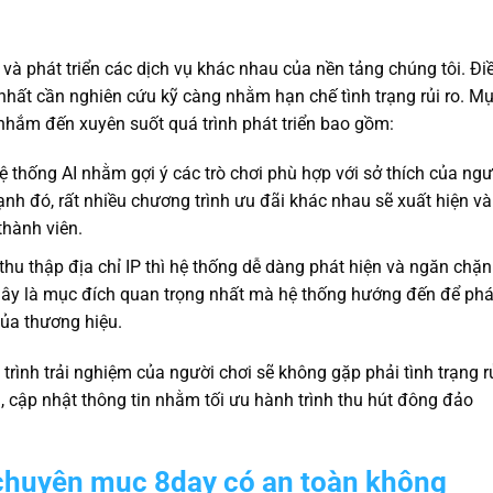
 và phát triển các dịch vụ khác nhau của nền tảng chúng tôi. Đi
nhất cần nghiên cứu kỹ càng nhằm hạn chế tình trạng rủi ro. M
nhắm đến xuyên suốt quá trình phát triển bao gồm:
hệ thống AI nhằm gợi ý các trò chơi phù hợp với sở thích của ngư
cạnh đó, rất nhiều chương trình ưu đãi khác nhau sẽ xuất hiện và
hành viên.
 thu thập địa chỉ IP thì hệ thống dễ dàng phát hiện và ngăn chặn
 Đây là mục đích quan trọng nhất mà hệ thống hướng đến để phá
của thương hiệu.
 trình trải nghiệm của người chơi sẽ không gặp phải tình trạng r
ển, cập nhật thông tin nhằm tối ưu hành trình thu hút đông đảo
 chuyên mục 8day có an toàn không