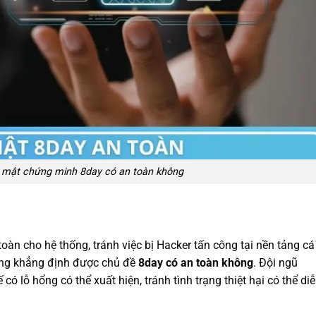
 mật chứng minh 8day có an toàn không
oàn cho hệ thống, tránh việc bị Hacker tấn công tại nền tảng cá
rọng khẳng định được chủ đề
8day có an toàn không
. Đội ngũ
ó lỗ hổng có thể xuất hiện, tránh tình trạng thiệt hại có thể di