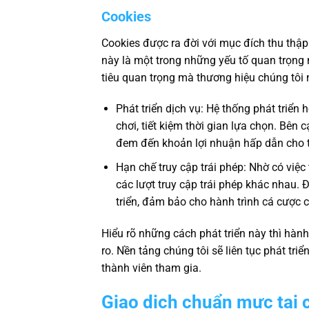
Cookies
Cookies được ra đời với mục đích thu thập
này là một trong những yếu tố quan trọng 
tiêu quan trọng mà thương hiệu chúng tôi 
Phát triển dịch vụ: Hệ thống phát triển 
chơi, tiết kiệm thời gian lựa chọn. Bên 
đem đến khoản lợi nhuận hấp dẫn cho t
Hạn chế truy cập trái phép: Nhờ có việc
các lượt truy cập trái phép khác nhau.
triển, đảm bảo cho hành trình cá cược 
Hiểu rõ những cách phát triển này thì hành
ro. Nền tảng chúng tôi sẽ liên tục phát tri
thành viên tham gia.
Giao dịch chuẩn mực tại