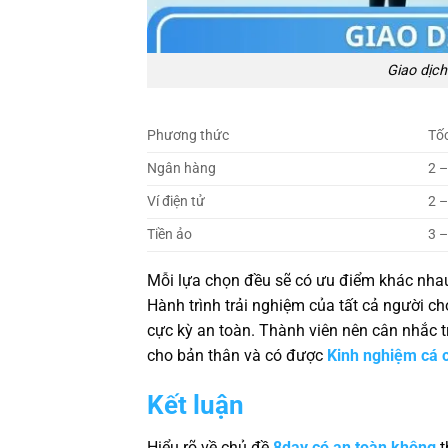
Giao dịc
Phương thức
Tố
Ngân hàng
2 –
Ví điện tử
2 –
Tiền ảo
3 –
Mỗi lựa chọn đều sẽ có ưu điểm khác nhau, 
Hành trình trải nghiệm của tất cả người ch
cực kỳ an toàn. Thành viên nên cân nhắc 
cho bản thân và có được
Kinh nghiệm cá c
Kết luận
Hiểu rõ về chủ đề
8day có an toàn không
t