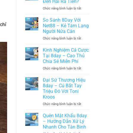
Đến Hái Ra Tiền?
Không
Chức năng bình luận bị tắt
ở
–
So
Phân
Sánh
Tích
So Sánh 8Day Với
8Day
chỉ
Các
Net88 – Kẻ Tám Lạng
Với
Dấu
Người Nửa Cân
1xbet
Hiệu
Chức năng bình luận bị tắt
ở
–
Khác
So
Đâu
Nhau
Sánh
Là
Kinh Nghiệm Cá Cược
8Day
Điểm
Tại 8day – Cao Thủ
Với
Đến
Chia Sẻ Miễn Phí
Net88
Hái
Chức năng bình luận bị tắt
ở
–
Ra
Kinh
Kẻ
Tiền?
Nghiệm
Tám
Đại Sứ Thương Hiệu
Cá
Lạng
8day – Cú Bắt Tay
Cược
Người
Triệu Đô Với Toni
Tại
Nửa
Kroos
8day
Cân
–
Chức năng bình luận bị tắt
ở
Cao
Đại
Thủ
Sứ
Quên Mật Khẩu 8day
Chia
Thương
– Hướng Dẫn Xử Lý
Sẻ
Hiệu
Nhanh Cho Tân Binh
Miễn
8day