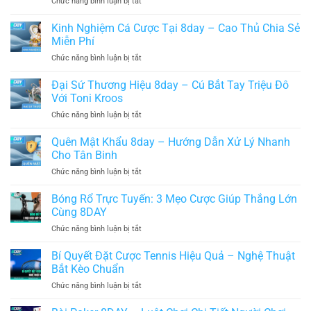
Chức năng bình luận bị tắt
ở
1xbet
Dấu
So
–
Hiệu
Sánh
Kinh Nghiệm Cá Cược Tại 8day – Cao Thủ Chia Sẻ
Đâu
Khác
8Day
Là
Miễn Phí
Nhau
Với
Điểm
Chức năng bình luận bị tắt
ở
Net88
Đến
Kinh
–
Hái
Nghiệm
Đại Sứ Thương Hiệu 8day – Cú Bắt Tay Triệu Đô
Kẻ
Ra
Cá
Tám
Với Toni Kroos
Tiền?
Cược
Lạng
Chức năng bình luận bị tắt
ở
Tại
Người
Đại
8day
Nửa
Sứ
Quên Mật Khẩu 8day – Hướng Dẫn Xử Lý Nhanh
–
Cân
Thương
Cao
Cho Tân Binh
Hiệu
Thủ
Chức năng bình luận bị tắt
ở
8day
Chia
Quên
–
Sẻ
Mật
Bóng Rổ Trực Tuyến: 3 Mẹo Cược Giúp Thắng Lớn
Cú
Miễn
Khẩu
Bắt
Cùng 8DAY
Phí
8day
Tay
Chức năng bình luận bị tắt
ở
–
Triệu
Bóng
Hướng
Đô
Rổ
Bí Quyết Đặt Cược Tennis Hiệu Quả – Nghệ Thuật
Dẫn
Với
Trực
Xử
Bắt Kèo Chuẩn
Toni
Tuyến:
Lý
Kroos
Chức năng bình luận bị tắt
ở
3
Nhanh
Bí
Mẹo
Cho
Quyết