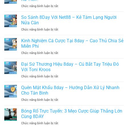
Toàn
Chức năng bình luận bị tắt
ở
Không
So
–
Sánh
So Sánh 8Day Với Net88 – Kẻ Tám Lạng Người
Phân
8Day
Tích
Nửa Cân
Với
Các
Chức năng bình luận bị tắt
ở
1xbet
Dấu
So
–
Hiệu
Sánh
Kinh Nghiệm Cá Cược Tại 8day – Cao Thủ Chia Sẻ
Đâu
Khác
8Day
Là
Miễn Phí
Nhau
Với
Điểm
Chức năng bình luận bị tắt
ở
Net88
Đến
Kinh
–
Hái
Nghiệm
Đại Sứ Thương Hiệu 8day – Cú Bắt Tay Triệu Đô
Kẻ
Ra
Cá
Tám
Với Toni Kroos
Tiền?
Cược
Lạng
Chức năng bình luận bị tắt
ở
Tại
Người
Đại
8day
Nửa
Sứ
Quên Mật Khẩu 8day – Hướng Dẫn Xử Lý Nhanh
–
Cân
Thương
Cao
Cho Tân Binh
Hiệu
Thủ
Chức năng bình luận bị tắt
ở
8day
Chia
Quên
–
Sẻ
Mật
Bóng Rổ Trực Tuyến: 3 Mẹo Cược Giúp Thắng Lớn
Cú
Miễn
Khẩu
Bắt
Cùng 8DAY
Phí
8day
Tay
Chức năng bình luận bị tắt
ở
–
Triệu