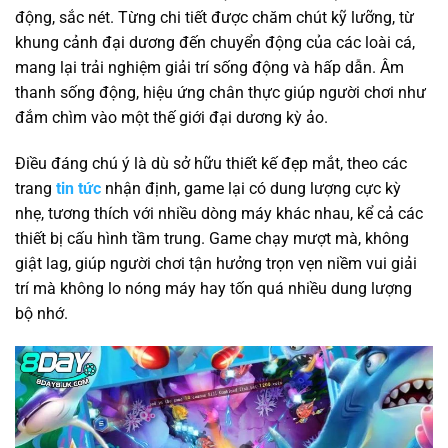
động, sắc nét. Từng chi tiết được chăm chút kỹ lưỡng, từ
khung cảnh đại dương đến chuyển động của các loài cá,
mang lại trải nghiệm giải trí sống động và hấp dẫn. Âm
thanh sống động, hiệu ứng chân thực giúp người chơi như
đắm chìm vào một thế giới đại dương kỳ ảo.
Điều đáng chú ý là dù sở hữu thiết kế đẹp mắt, theo các
trang
tin tức
nhận định, game lại có dung lượng cực kỳ
nhẹ, tương thích với nhiều dòng máy khác nhau, kể cả các
thiết bị cấu hình tầm trung. Game chạy mượt mà, không
giật lag, giúp người chơi tận hưởng trọn vẹn niềm vui giải
trí mà không lo nóng máy hay tốn quá nhiều dung lượng
bộ nhớ.