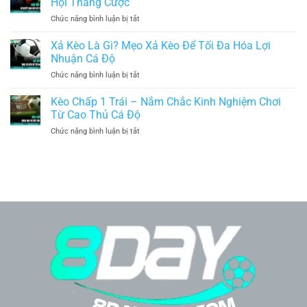
Hội Thắng Cược
–
Bí
Chức năng bình luận bị tắt
ở
Cách
Quyết
Giải
Đọc
Thắng
Mã
Xả Kèo Là Gì? Mẹo Xả Kèo Để Tối Đa Hóa Lợi
Và
Thưởng
Kèo
Phân
Nhuận Cá Độ
Lớn
Bóng:
Tích
Chức năng bình luận bị tắt
ở
Bí
Chính
Xả
Quyết
Xác
Kèo
Kèo Chấp 1 Trái – Nắm Chắc Kinh Nghiệm Chơi
Đọc
Để
Là
Kèo
Từ Cao Thủ Cá Độ
Dễ
Gì?
Và
Thắng
Chức năng bình luận bị tắt
ở
Mẹo
Tăng
Kèo
Xả
Cơ
Chấp
Kèo
Hội
1
Để
Thắng
Trái
Tối
Cược
–
Đa
Nắm
Hóa
Chắc
Lợi
Kinh
Nhuận
Nghiệm
Cá
Chơi
Độ
Từ
Cao
Thủ
Cá
Độ