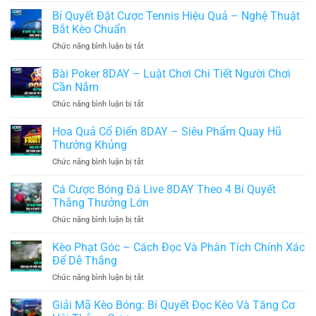
Bóng
Hướng
Đô
Rổ
Bí Quyết Đặt Cược Tennis Hiệu Quả – Nghệ Thuật
Dẫn
Với
Trực
Xử
Bắt Kèo Chuẩn
Toni
Tuyến:
Lý
Kroos
Chức năng bình luận bị tắt
ở
3
Nhanh
Bí
Mẹo
Cho
Quyết
Bài Poker 8DAY – Luật Chơi Chi Tiết Người Chơi
Cược
Tân
Đặt
Giúp
Cần Nắm
Binh
Cược
Thắng
Chức năng bình luận bị tắt
ở
Tennis
Lớn
Bài
Hiệu
Cùng
Poker
Hoa Quả Cổ Điển 8DAY – Siêu Phẩm Quay Hũ
Quả
8DAY
8DAY
–
Thưởng Khủng
–
Nghệ
Chức năng bình luận bị tắt
ở
Luật
Thuật
Hoa
Chơi
Bắt
Quả
Cá Cược Bóng Đá Live 8DAY Theo 4 Bí Quyết
Chi
Kèo
Cổ
Tiết
Thắng Thưởng Lớn
Chuẩn
Điển
Người
Chức năng bình luận bị tắt
ở
8DAY
Chơi
Cá
–
Cần
Cược
Kèo Phạt Góc – Cách Đọc Và Phân Tích Chính Xác
Siêu
Nắm
Bóng
Phẩm
Để Dễ Thắng
Đá
Quay
Chức năng bình luận bị tắt
ở
Live
Hũ
Kèo
8DAY
Thưởng
Phạt
Giải Mã Kèo Bóng: Bí Quyết Đọc Kèo Và Tăng Cơ
Theo
Khủng
Góc
4