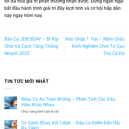
tối đa hóa giá trị phần thưởng nhận được. Đừng ngần ngại
bắt đầu hành trình giải trí đầy kịch tính và cơ hội hấp dẫn
này ngay hôm nay.
Bắn Cá JDB 8DAY – Bí Kíp
Kèo Chấp 1 Trái – Nắm Chắc
Chơi Và Cách Tăng Thắng
Kinh Nghiệm Chơi Từ Cao
Nhanh 2025
Thủ Cá Độ
TIN TỨC MỚI NHẤT
8day Có An Toàn Không – Phân Tích Các Dấu
Hiệu Khác Nhau
Chức năng bình luận bị tắt
ở
8day
Có
So Sánh 8Day Với 1xbet – Đâu Là Điểm Đến Hái
An
Ra Tiền?