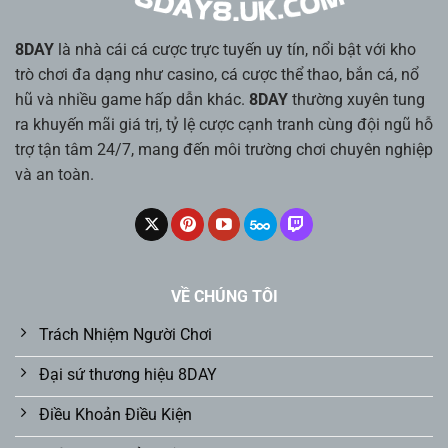
8DAY
là nhà cái cá cược trực tuyến uy tín, nổi bật với kho
trò chơi đa dạng như casino, cá cược thể thao, bắn cá, nổ
hũ và nhiều game hấp dẫn khác.
8DAY
thường xuyên tung
ra khuyến mãi giá trị, tỷ lệ cược cạnh tranh cùng đội ngũ hỗ
trợ tận tâm 24/7, mang đến môi trường chơi chuyên nghiệp
và an toàn.
VỀ CHÚNG TÔI
Trách Nhiệm Người Chơi
Đại sứ thương hiệu 8DAY
Điều Khoản Điều Kiện