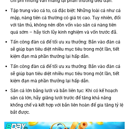
chi phí nhưng vẫn mang lại phần thưởng đều đặn.
Tập trung vào cá to, cá đặc biệt: Những loài cá như cá
mập, nàng tiên cá thường có giá trị cao. Tuy nhiên, đối
với tân thủ, không nên dồn vốn vào săn cá nàng tiên
quá sớm – hãy tích lũy kinh nghiệm và vốn trước đã.
Tấn công đàn cá để tối ưu xu thưởng: Bắn vào đàn cá
sẽ giúp bạn tiêu diệt nhiều mục tiêu trong một lần, tiết
kiệm đạn mà phần thưởng lại hấp dẫn.
Tấn công đàn cá để tối ưu xu thưởng: Bắn vào đàn cá
sẽ giúp bạn tiêu diệt nhiều mục tiêu trong một lần, tiết
kiệm đạn mà phần thưởng lại hấp dẫn.
Săn cá lớn bằng lưới và bắn liên tục: Khi có kế hoạch
săn cá lớn, hãy giăng lưới trước để tăng khả năng
khống chế và kết hợp với bắn liên hoàn để gia tăng tỷ lệ
bắt được.