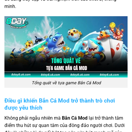
minh.
Tổng quát về tựa game Bắn Cá Mod
Điều gì khiến Bắn Cá Mod trở thành trò chơi
được yêu thích
Không phải ngẫu nhiên mà
Bắn Cá Mod
lại trở thành tâm
điểm thu hút sự quan tâm của đông đảo người chơi. Dưới