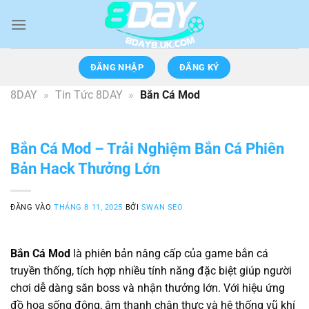
Bỏ
qua
nội
dung
ĐĂNG NHẬP
ĐĂNG KÝ
8DAY
»
Tin Tức 8DAY
»
Bắn Cá Mod
Bắn Cá Mod – Trải Nghiệm Bắn Cá Phiên
Bản Hack Thưởng Lớn
ĐĂNG VÀO
THÁNG 8 11, 2025
BỞI
SWAN SEO
Bắn Cá Mod
là phiên bản nâng cấp của game bắn cá
truyền thống, tích hợp nhiều tính năng đặc biệt giúp người
chơi dễ dàng săn boss và nhận thưởng lớn. Với hiệu ứng
đồ họa sống động, âm thanh chân thực và hệ thống vũ khí