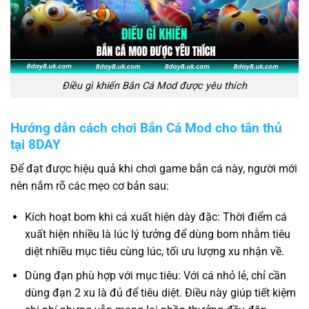
Điều gì khiến Bắn Cá Mod được yêu thích
Hướng dẫn cách chơi Bắn Cá Mod cho tân thủ
tại 8DAY
Để đạt được hiệu quả khi chơi game bắn cá này, người mới
nên nắm rõ các mẹo cơ bản sau:
Kích hoạt bom khi cá xuất hiện dày đặc: Thời điểm cá
xuất hiện nhiều là lúc lý tưởng để dùng bom nhằm tiêu
diệt nhiều mục tiêu cùng lúc, tối ưu lượng xu nhận về.
Dùng đạn phù hợp với mục tiêu: Với cá nhỏ lẻ, chỉ cần
dùng đạn 2 xu là đủ để tiêu diệt. Điều này giúp tiết kiệm