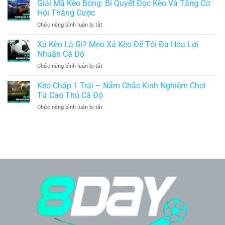
Phạt
Giải Mã Kèo Bóng: Bí Quyết Đọc Kèo Và Tăng Cơ
Theo
Khủng
Góc
4
Hội Thắng Cược
–
Bí
Chức năng bình luận bị tắt
ở
Cách
Quyết
Giải
Đọc
Thắng
Mã
Xả Kèo Là Gì? Mẹo Xả Kèo Để Tối Đa Hóa Lợi
Và
Thưởng
Kèo
Phân
Nhuận Cá Độ
Lớn
Bóng:
Tích
Chức năng bình luận bị tắt
ở
Bí
Chính
Xả
Quyết
Xác
Kèo
Kèo Chấp 1 Trái – Nắm Chắc Kinh Nghiệm Chơi
Đọc
Để
Là
Kèo
Từ Cao Thủ Cá Độ
Dễ
Gì?
Và
Thắng
Chức năng bình luận bị tắt
ở
Mẹo
Tăng
Kèo
Xả
Cơ
Chấp
Kèo
Hội
1
Để
Thắng
Trái
Tối
Cược
–
Đa
Nắm
Hóa
Chắc
Lợi
Kinh
Nhuận
Nghiệm
Cá
Chơi
Độ
Từ
Cao
Thủ