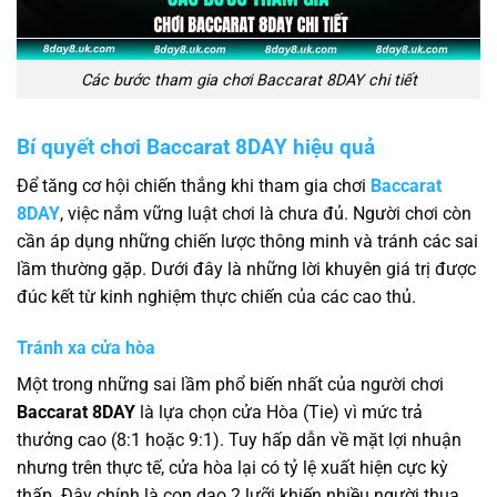
Các bước tham gia chơi Baccarat 8DAY chi tiết
Bí quyết chơi Baccarat 8DAY hiệu quả
Để tăng cơ hội chiến thắng khi tham gia chơi
Baccarat
8DAY
, việc nắm vững luật chơi là chưa đủ. Người chơi còn
cần áp dụng những chiến lược thông minh và tránh các sai
lầm thường gặp. Dưới đây là những lời khuyên giá trị được
đúc kết từ kinh nghiệm thực chiến của các cao thủ.
Tránh xa cửa hòa
Một trong những sai lầm phổ biến nhất của người chơi
Baccarat 8DAY
là lựa chọn cửa Hòa (Tie) vì mức trả
thưởng cao (8:1 hoặc 9:1). Tuy hấp dẫn về mặt lợi nhuận
nhưng trên thực tế, cửa hòa lại có tỷ lệ xuất hiện cực kỳ
thấp. Đây chính là con dao 2 lưỡi khiến nhiều người thua