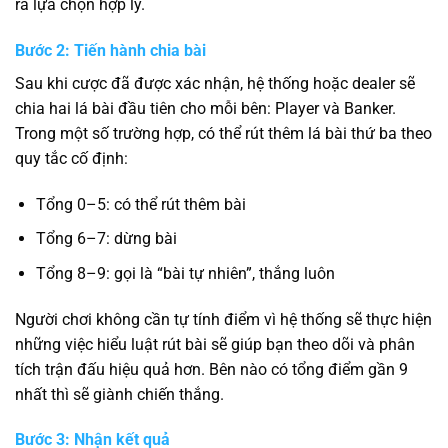
ra lựa chọn hợp lý.
Bước 2: Tiến hành chia bài
Sau khi cược đã được xác nhận, hệ thống hoặc dealer sẽ
chia hai lá bài đầu tiên cho mỗi bên: Player và Banker.
Trong một số trường hợp, có thể rút thêm lá bài thứ ba theo
quy tắc cố định:
Tổng 0–5: có thể rút thêm bài
Tổng 6–7: dừng bài
Tổng 8–9: gọi là “bài tự nhiên”, thắng luôn
Người chơi không cần tự tính điểm vì hệ thống sẽ thực hiện
những việc hiểu luật rút bài sẽ giúp bạn theo dõi và phân
tích trận đấu hiệu quả hơn. Bên nào có tổng điểm gần 9
nhất thì sẽ giành chiến thắng.
Bước 3: Nhận kết quả