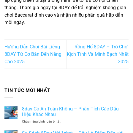
áp dụng chiến thuật thông minh để tối ưu cơ hội chiến
thắng. Tham gia ngay tại 8DAY để trải nghiệm không gian
chơi Baccarat đỉnh cao và nhận nhiều phần quà hấp dẫn
mỗi ngày.
Hướng Dẫn Chơi Bài Liêng
Rồng Hổ 8DAY – Trò Chơi
8DAY Từ Cơ Bản Đến Nâng
Kịch Tính Và Minh Bạch Nhất
Cao 2025
2025
TIN TỨC MỚI NHẤT
8day Có An Toàn Không – Phân Tích Các Dấu
Hiệu Khác Nhau
Chức năng bình luận bị tắt
ở
8day
Có